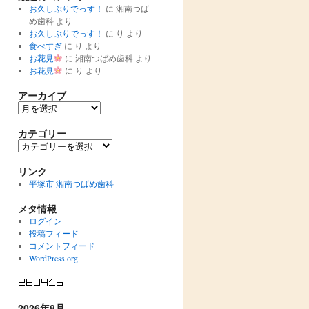
お久しぶりでっす！
に
湘南つば
め歯科
より
お久しぶりでっす！
に
り
より
食べすぎ
に
り
より
お花見
に
湘南つばめ歯科
より
お花見
に
り
より
アーカイブ
ア
ー
カ
カテゴリー
イ
カ
ブ
テ
ゴ
リンク
リ
平塚市 湘南つばめ歯科
ー
メタ情報
ログイン
投稿フィード
コメントフィード
WordPress.org
2026年8月