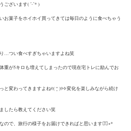
います( ˊᵕˋ* )
いお菓子をホイホイ買ってきては毎日のように食べちゃう
り…つい食べすぎちゃいますよね笑
体重が5キロも増えてしまったので現在宅トレに励んでお
変わってきますよね୧( “̮ )୨✧︎変化を楽しみながら続け
ましたら教えてください笑
ので、旅行の様子をお届けできればと思います◡̈⃝︎⋆︎*