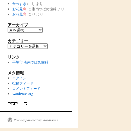
食べすぎ
に
り
より
お花見
に
湘南つばめ歯科
より
お花見
に
り
より
アーカイブ
ア
ー
カ
カテゴリー
イ
カ
ブ
テ
ゴ
リンク
リ
平塚市 湘南つばめ歯科
ー
メタ情報
ログイン
投稿フィード
コメントフィード
WordPress.org
Proudly powered by WordPress.