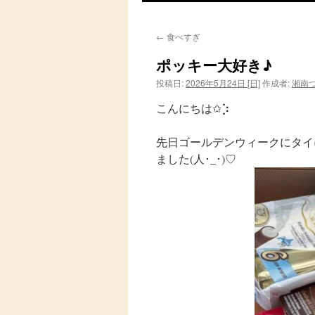
ン
←
食べすぎ
テ
ポッキー大好き♪
ン
投稿日:
2026年5月24日 [日]
作成者:
湘南
ツ
こんにちは✩︎⡱
へ
先日ゴールデンウィークにタイ
ス
ました(人･_･)♡︎
キ
ッ
プ