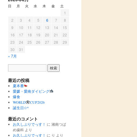
日
月
火
水
木
金
土
1
2
3
4
5
6
7
8
9
10
11
12
13
14
15
16
17
18
19
20
21
22
23
24
25
26
27
28
29
30
31
« 7月
最近の投稿
夏本番
愛媛・愛南ダイビング
爆食
WORLD
CUP2026
誕生日✩︎*
最近のコメント
お久しぶりでっす！
に
湘南つば
め歯科
より
お久しぶりでっす！
に
り
より