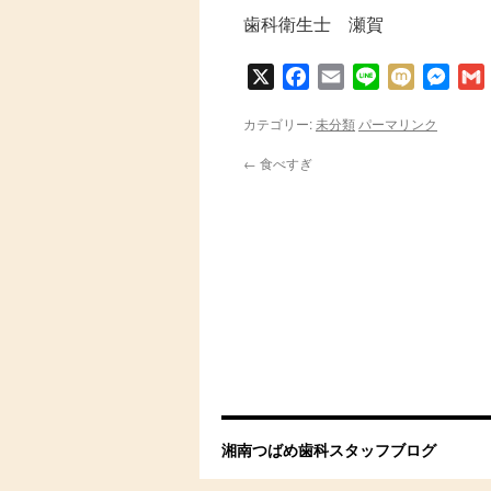
歯科衛生士 瀬賀
X
Facebook
Email
Line
Mixi
Messe
カテゴリー:
未分類
パーマリンク
←
食べすぎ
湘南つばめ歯科スタッフブログ