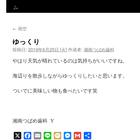
ン
ム
テ
←
雨空
ン
ゆっくり
ツ
投稿日:
2019年6月25日 [火]
作成者:
湘南つばめ歯科
へ
やはり天気が晴れているのは気持ちがいいですね。
ス
海辺りを散歩しながらゆっくりしたいと思います。
キ
ッ
ついでに美味しい物も食べたいです笑
プ
湘南つばめ歯科 Y
X
Facebook
Email
Line
Mixi
Messenger
Gmail
共