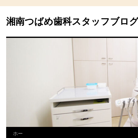
湘南つばめ歯科スタッフブロ
コ
ホー