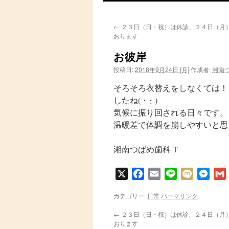
ン
←
２３日（日・祝）は休診、２４日（月
テ
おります
ン
お彼岸
ツ
投稿日:
2018年9月24日 [月]
作成者:
湘南
そろそろ衣替えをしなくては！
へ
したね( ･ ･̥ )
ス
気候に振り回される日々です。
温暖差で体調を崩しやすいと思
キ
ッ
湘南つばめ歯科 T
プ
X
Facebook
Email
Line
Mixi
Messe
カテゴリー:
日常
パーマリンク
←
２３日（日・祝）は休診、２４日（月
おります