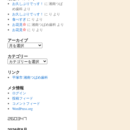
お久しぶりでっす！
に
湘南つば
め歯科
より
お久しぶりでっす！
に
り
より
食べすぎ
に
り
より
お花見
に
湘南つばめ歯科
より
お花見
に
り
より
アーカイブ
ア
ー
カ
カテゴリー
イ
カ
ブ
テ
ゴ
リンク
リ
平塚市 湘南つばめ歯科
ー
メタ情報
ログイン
投稿フィード
コメントフィード
WordPress.org
2026年8月