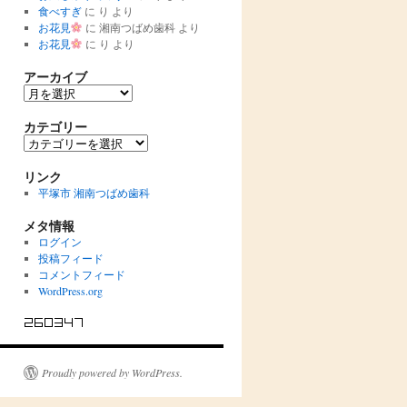
食べすぎ
に
り
より
お花見
に
湘南つばめ歯科
より
お花見
に
り
より
アーカイブ
ア
ー
カ
カテゴリー
イ
カ
ブ
テ
ゴ
リンク
リ
平塚市 湘南つばめ歯科
ー
メタ情報
ログイン
投稿フィード
コメントフィード
WordPress.org
Proudly powered by WordPress.