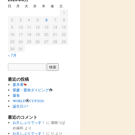
日
月
火
水
木
金
土
1
2
3
4
5
6
7
8
9
10
11
12
13
14
15
16
17
18
19
20
21
22
23
24
25
26
27
28
29
30
31
« 7月
最近の投稿
夏本番
愛媛・愛南ダイビング
爆食
WORLD
CUP2026
誕生日✩︎*
最近のコメント
お久しぶりでっす！
に
湘南つば
め歯科
より
お久しぶりでっす！
に
り
より