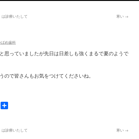
）は診療いたして
寒い
→
つばめ歯科
と思っていましたが先日は日差しも強くまるで夏のようで
うので皆さんもお気をつけてくださいね。
nger
Gmail
共
有
）は診療いたして
寒い
→