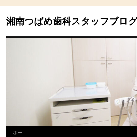
湘南つばめ歯科スタッフブロ
コ
ホー