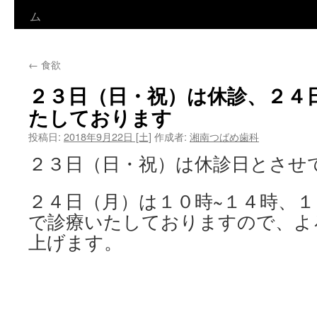
ン
ム
テ
←
食欲
ン
２３日（日・祝）は休診、２４
ツ
たしております
へ
投稿日:
2018年9月22日 [土]
作成者:
湘南つばめ歯科
ス
２３日（日・祝）は休診日とさせ
キ
２４日（月）は１０時~１４時、１
ッ
で診療いたしておりますので、よ
プ
上げます。