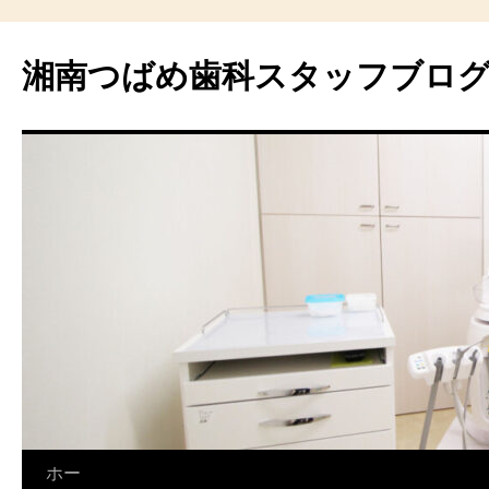
湘南つばめ歯科スタッフブロ
コ
ホー