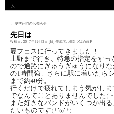
ン
ム
テ
←
夏季休暇のお知らせ
ン
先日は
ツ
投稿日:
2017年8月13日 [日]
作成者:
湘南つばめ歯科
へ
夏フェスに行ってきました！
ス
上野まで行き、特急の指定をすっ
キ
ので通路にぎゅうぎゅうになりな
の1時間強。さらに駅に着いたら
ッ
まで約40分。
プ
行くだけで疲れてしまう気がしま
でなんてことありませんでした(・
また好きなバンドがいくつか出る
たいものです(*´ω`*)