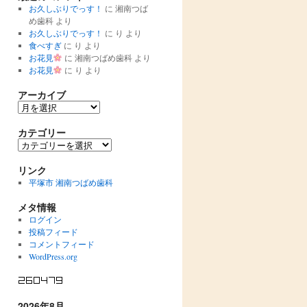
お久しぶりでっす！
に
湘南つば
め歯科
より
お久しぶりでっす！
に
り
より
食べすぎ
に
り
より
お花見
に
湘南つばめ歯科
より
お花見
に
り
より
アーカイブ
ア
ー
カ
カテゴリー
イ
カ
ブ
テ
ゴ
リンク
リ
平塚市 湘南つばめ歯科
ー
メタ情報
ログイン
投稿フィード
コメントフィード
WordPress.org
2026年8月