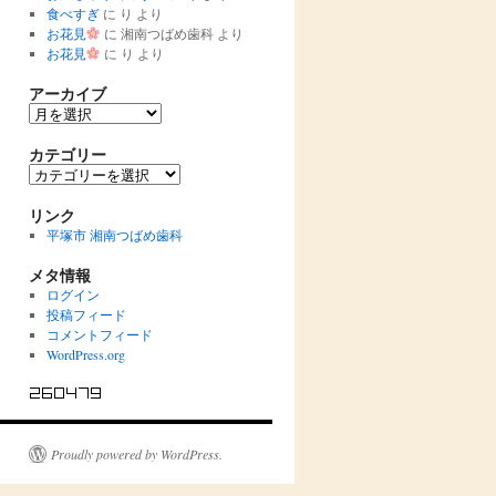
食べすぎ
に
り
より
お花見
に
湘南つばめ歯科
より
お花見
に
り
より
アーカイブ
ア
ー
カ
カテゴリー
イ
カ
ブ
テ
ゴ
リンク
リ
平塚市 湘南つばめ歯科
ー
メタ情報
ログイン
投稿フィード
コメントフィード
WordPress.org
Proudly powered by WordPress.