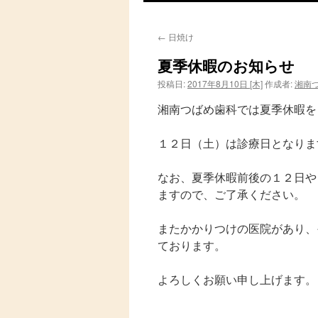
ン
←
日焼け
テ
夏季休暇のお知らせ
ン
投稿日:
2017年8月10日 [木]
作成者:
湘南
ツ
湘南つばめ歯科では夏季休暇を
へ
１２日（土）は診療日となりま
ス
なお、夏季休暇前後の１２日や
キ
ますので、ご了承ください。
ッ
またかかりつけの医院があり、
プ
ております。
よろしくお願い申し上げます。