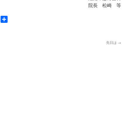
院長 松崎 等
nger
Gmail
共
有
先日は
→