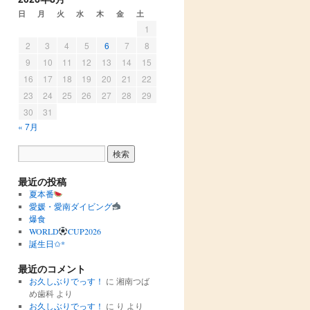
日
月
火
水
木
金
土
1
2
3
4
5
6
7
8
9
10
11
12
13
14
15
16
17
18
19
20
21
22
23
24
25
26
27
28
29
30
31
« 7月
最近の投稿
夏本番
愛媛・愛南ダイビング
爆食
WORLD
CUP2026
誕生日✩︎*
最近のコメント
お久しぶりでっす！
に
湘南つば
め歯科
より
お久しぶりでっす！
に
り
より