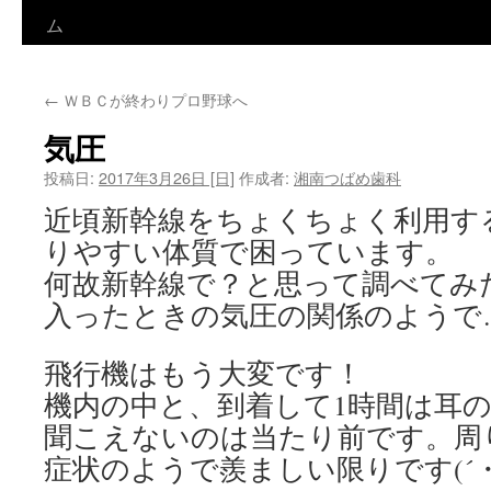
ン
ム
テ
←
ＷＢＣが終わりプロ野球へ
ン
気圧
ツ
投稿日:
2017年3月26日 [日]
作成者:
湘南つばめ歯科
へ
近頃新幹線をちょくちょく利用す
ス
りやすい体質で困っています。
キ
何故新幹線で？と思って調べてみ
入ったときの気圧の関係のようで
ッ
プ
飛行機はもう大変です！
機内の中と、到着して1時間は耳
聞こえないのは当たり前です。周
症状のようで羨ましい限りです(´・