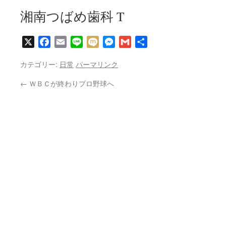
湘南つばめ歯科 T
X
Facebook
Email
Line
Mixi
Messenger
Gmail
共
有
カテゴリー:
日常
パーマリンク
←
ＷＢＣが終わりプロ野球へ