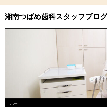
湘南つばめ歯科スタッフブロ
コ
ホー