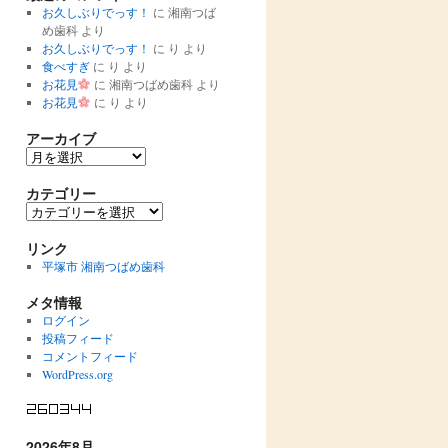
お久しぶりでっす！
に
湘南つば
め歯科
より
お久しぶりでっす！
に
り
より
食べすぎ
に
り
より
お花見
に
湘南つばめ歯科
より
お花見
に
り
より
アーカイブ
ア
ー
カ
カテゴリー
イ
カ
ブ
テ
ゴ
リンク
リ
平塚市 湘南つばめ歯科
ー
メタ情報
ログイン
投稿フィード
コメントフィード
WordPress.org
2026年8月