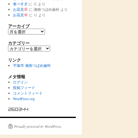
食べすぎ
に
り
より
お花見
に
湘南つばめ歯科
より
お花見
に
り
より
アーカイブ
ア
ー
カ
カテゴリー
イ
カ
ブ
テ
ゴ
リンク
リ
平塚市 湘南つばめ歯科
ー
メタ情報
ログイン
投稿フィード
コメントフィード
WordPress.org
Proudly powered by WordPress.