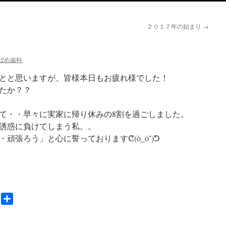
２０１７年の始まり
→
ばめ歯科
とと思いますが、皆様本日もお疲れ様でした！
たか？？
て・・早々に実家に帰り休みの8割を過ごしました。
誘惑に負けてしまう私。。
頑張ろう」と心に誓っておりますᕦ(ò_óˇ)ᕤ
nger
Gmail
共
有