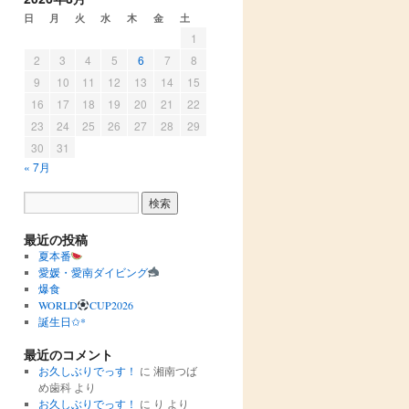
日
月
火
水
木
金
土
1
2
3
4
5
6
7
8
9
10
11
12
13
14
15
16
17
18
19
20
21
22
23
24
25
26
27
28
29
30
31
« 7月
最近の投稿
夏本番
愛媛・愛南ダイビング
爆食
WORLD
CUP2026
誕生日✩︎*
最近のコメント
お久しぶりでっす！
に
湘南つば
め歯科
より
お久しぶりでっす！
に
り
より