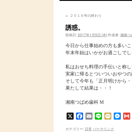
ン
←
２０１６年の終わり
テ
誘惑。
ン
投稿日:
2017年1月5日 [木]
作成者:
湘南つ
ツ
今日から仕事始めの方も多いこ
へ
年末年始はいかがお過ごしでし
ス
私はおせち料理の手伝いと称し
実家に帰るとついついおやつの
キ
そして今年も「正月明けから・・
ッ
果たして結果は・・！
プ
湘南つばめ歯科 M
X
Facebook
Email
Line
Mixi
Messe
カテゴリー:
日常
パーマリンク