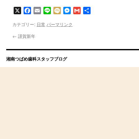
X
Facebook
Email
Line
Mixi
Messenger
Gmail
共
有
カテゴリー:
日常
パーマリンク
←
謹賀新年
湘南つばめ歯科スタッフブログ