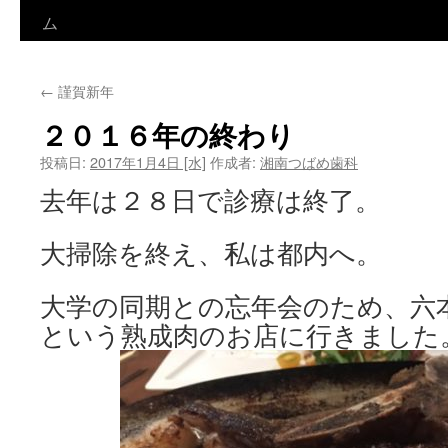
ン
ム
テ
←
謹賀新年
ン
２０１６年の終わり
ツ
投稿日:
2017年1月4日 [水]
作成者:
湘南つばめ歯科
へ
去年は２８日で診療は終了。
ス
大掃除を終え、私は都内へ。
キ
ッ
大学の同期との忘年会のため、六
プ
という熟成肉のお店に行きました