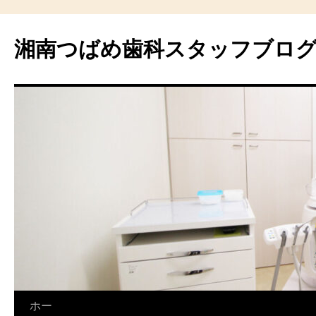
湘南つばめ歯科スタッフブロ
コ
ホー