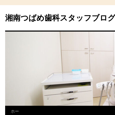
湘南つばめ歯科スタッフブロ
コ
ホー