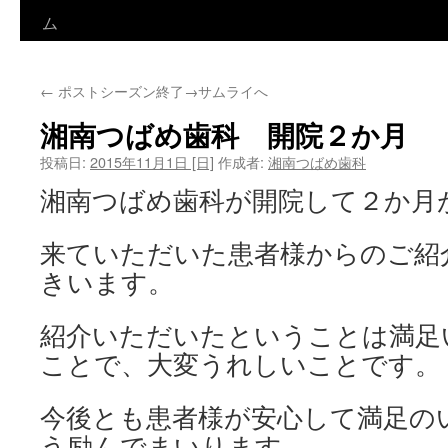
ン
ム
テ
←
ポストシーズン終了→サムライへ
ン
湘南つばめ歯科 開院２か月
ツ
投稿日:
2015年11月1日 [日]
作成者:
湘南つばめ歯科
へ
湘南つばめ歯科が開院して２か月
ス
来ていただいた患者様からのご紹
キ
きいます。
ッ
プ
紹介いただいたということは満足
ことで、大変うれしいことです。
今後とも患者様が安心して満足の
う励んでまいります。