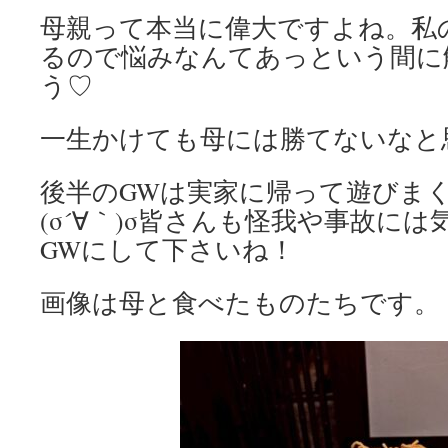
母親って本当に偉大ですよね。私
るので悩みなんてあっという間に
う♡
一生かけても母には勝てないなと
後半のGWは実家に帰って遊びま
(σ´∀｀)σ皆さんも怪我や事故に
GWにして下さいね！
画像は母と食べたものたちです。