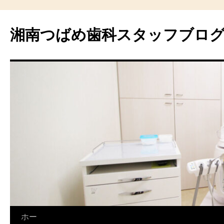
湘南つばめ歯科スタッフブロ
コ
ホー