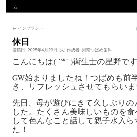
ン
ム
テ
←
インプラント
ン
休日
ツ
投稿日:
2025年4月29日 [火]
作成者:
湘南つばめ歯科
へ
こんにちは( ˙꒳​˙ )衛生士の星野で
ス
GW始まりましたね！つばめも前
キ
き、リフレッシュさせてもらいます(´
ッ
プ
先日、母が遊びにきて久しぶりの
した。たくさん美味しいものを食
して色んなこと話して親子水入ら
た！