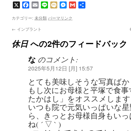
X
Facebook
Email
Line
Mixi
Messenger
Gmail
共
有
カテゴリー:
未分類
パーマリンク
←
インプラント
休日
への2件のフィードバック
な
のコメント:
2025年5月12日 [月] 15:57
とても美味しそうな写真ばか
もし次にお母様と平塚で食事
たかはし」をオススメします
いつも院で元気いっぱいな星
ら、きっとお母様自身もいっ
ね( ´ ▽ ` )