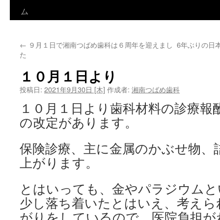
ン
ム
テ
←
９月１日で湘南つばめ歯科は６周年を迎えまし
6年ぶりの日
ン
た
ツ
１０月１日より
へ
投稿日:
2021年9月30日 [木]
作成者:
湘南つばめ歯科
ス
１０月１日より歯科材料の診療報
の改定があります。
キ
ッ
保険診療、主に金属のかぶせ物、
上がります。
プ
とはいっても、金やパラジウムと
少し落ち着いたとはいえ、考えら
がりをしているので、医院負担が