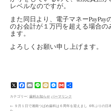
レベルなのですが。
また同日より、電子マネーPayPa
のお会計が１万円を超える場合の
ます。
よろしくお願い申し上げます。
X
Facebook
Email
Line
Mixi
Messenger
Gmail
共
有
カテゴリー:
歯科お知らせ
パーマリンク
←
９月１日で湘南つばめ歯科は６周年を迎えまし
6年ぶりの日
た