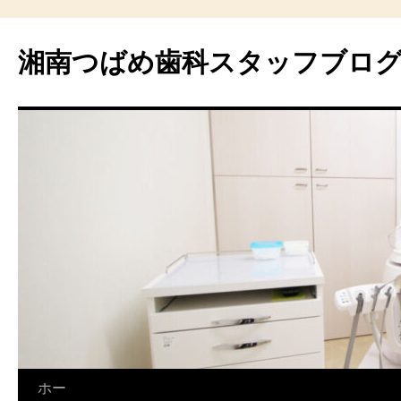
湘南つばめ歯科スタッフブロ
コ
ホー