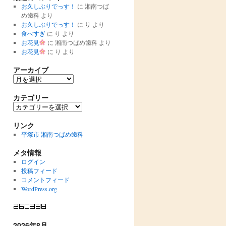
お久しぶりでっす！
に
湘南つば
め歯科
より
お久しぶりでっす！
に
り
より
食べすぎ
に
り
より
お花見
に
湘南つばめ歯科
より
お花見
に
り
より
アーカイブ
ア
ー
カ
カテゴリー
イ
カ
ブ
テ
ゴ
リンク
リ
平塚市 湘南つばめ歯科
ー
メタ情報
ログイン
投稿フィード
コメントフィード
WordPress.org
2026年8月