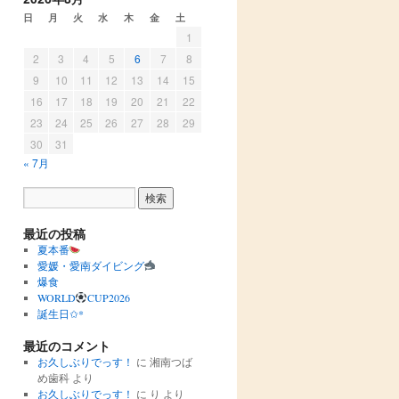
日
月
火
水
木
金
土
1
2
3
4
5
6
7
8
9
10
11
12
13
14
15
16
17
18
19
20
21
22
23
24
25
26
27
28
29
30
31
« 7月
最近の投稿
夏本番
愛媛・愛南ダイビング
爆食
WORLD
CUP2026
誕生日✩︎*
最近のコメント
お久しぶりでっす！
に
湘南つば
め歯科
より
お久しぶりでっす！
に
り
より