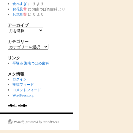
食べすぎ
に
り
より
お花見
に
湘南つばめ歯科
より
お花見
に
り
より
アーカイブ
ア
ー
カ
カテゴリー
イ
カ
ブ
テ
ゴ
リンク
リ
平塚市 湘南つばめ歯科
ー
メタ情報
ログイン
投稿フィード
コメントフィード
WordPress.org
Proudly powered by WordPress.