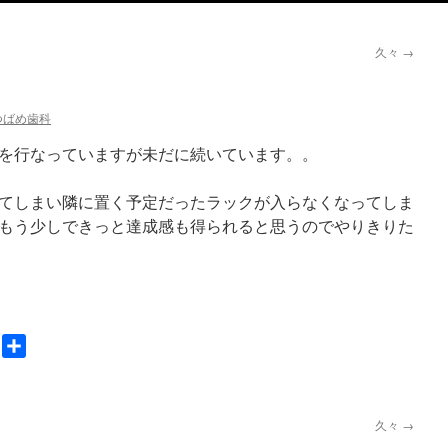
久々
→
つばめ歯科
を行なっていますが未だに続いています。。
てしまい隣に置く予定だったラックが入らなくなってしま
もう少しできっと達成感も得られると思うのでやりきりた
nger
Gmail
共
有
久々
→