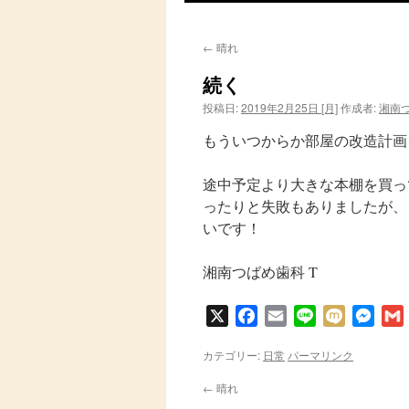
ン
←
晴れ
テ
続く
ン
投稿日:
2019年2月25日 [月]
作成者:
湘南
ツ
もういつからか部屋の改造計画
へ
途中予定より大きな本棚を買っ
ス
ったりと失敗もありましたが、
いです！
キ
ッ
湘南つばめ歯科 T
プ
X
Facebook
Email
Line
Mixi
Messe
カテゴリー:
日常
パーマリンク
←
晴れ