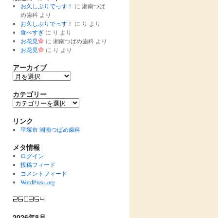
お久しぶりでっす！
に
湘南つば
め歯科
より
お久しぶりでっす！
に
り
より
食べすぎ
に
り
より
お花見
に
湘南つばめ歯科
より
お花見
に
り
より
アーカイブ
ア
ー
カ
カテゴリー
イ
カ
ブ
テ
ゴ
リンク
リ
平塚市 湘南つばめ歯科
ー
メタ情報
ログイン
投稿フィード
コメントフィード
WordPress.org
2026年8月