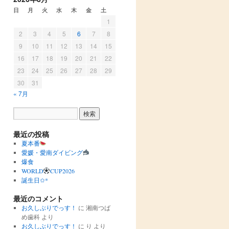
日
月
火
水
木
金
土
1
2
3
4
5
6
7
8
9
10
11
12
13
14
15
16
17
18
19
20
21
22
23
24
25
26
27
28
29
30
31
« 7月
最近の投稿
夏本番
愛媛・愛南ダイビング
爆食
WORLD
CUP2026
誕生日✩︎*
最近のコメント
お久しぶりでっす！
に
湘南つば
め歯科
より
お久しぶりでっす！
に
り
より