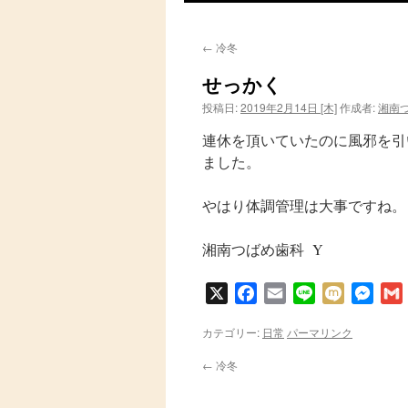
ン
←
冷冬
テ
せっかく
ン
投稿日:
2019年2月14日 [木]
作成者:
湘南
ツ
連休を頂いていたのに風邪を引
へ
ました。
ス
やはり体調管理は大事ですね。
キ
湘南つばめ歯科 Y
ッ
X
Facebook
Email
Line
Mixi
Messe
プ
カテゴリー:
日常
パーマリンク
←
冷冬