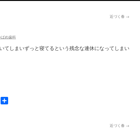
近づく春
→
つばめ歯科
いてしまいずっと寝てるという残念な連休になってしまい
nger
Gmail
共
有
近づく春
→