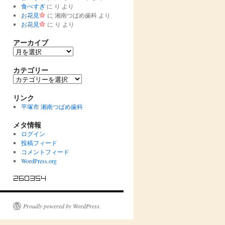
食べすぎ
に
り
より
お花見
に
湘南つばめ歯科
より
お花見
に
り
より
アーカイブ
ア
ー
カ
カテゴリー
イ
カ
ブ
テ
ゴ
リンク
リ
平塚市 湘南つばめ歯科
ー
メタ情報
ログイン
投稿フィード
コメントフィード
WordPress.org
Proudly powered by WordPress.