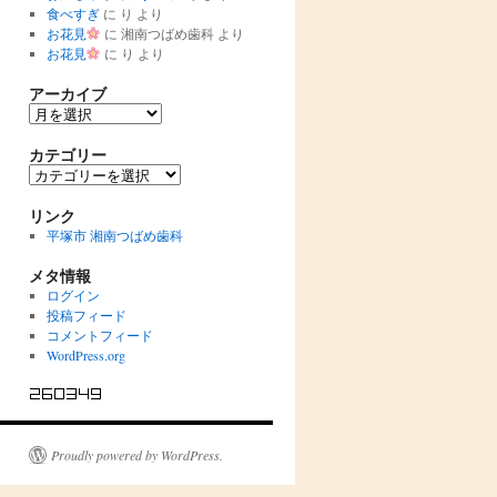
食べすぎ
に
り
より
お花見
に
湘南つばめ歯科
より
お花見
に
り
より
アーカイブ
ア
ー
カ
カテゴリー
イ
カ
ブ
テ
ゴ
リンク
リ
平塚市 湘南つばめ歯科
ー
メタ情報
ログイン
投稿フィード
コメントフィード
WordPress.org
Proudly powered by WordPress.