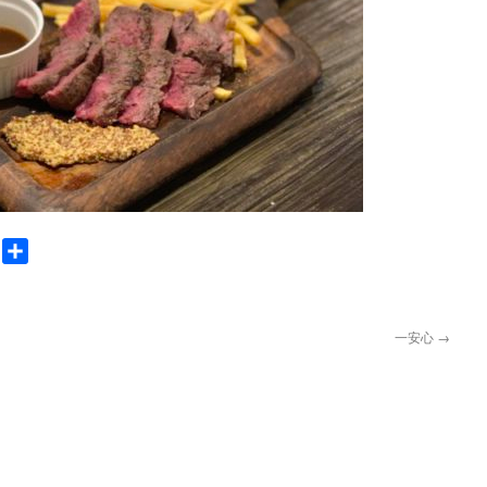
nger
Gmail
共
有
一安心
→