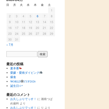
日
月
火
水
木
金
土
1
2
3
4
5
6
7
8
9
10
11
12
13
14
15
16
17
18
19
20
21
22
23
24
25
26
27
28
29
30
31
« 7月
最近の投稿
夏本番
愛媛・愛南ダイビング
爆食
WORLD
CUP2026
誕生日✩︎*
最近のコメント
お久しぶりでっす！
に
湘南つば
め歯科
より
お久しぶりでっす！
に
り
より