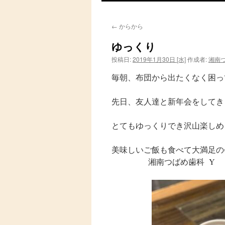
ン
←
からから
テ
ゆっくり
ン
投稿日:
2019年1月30日 [水]
作成者:
湘南
ツ
毎朝、布団から出たくなく困っ
へ
先日、友人達と新年会をしてき
ス
とてもゆっくりでき沢山楽しめ
キ
ッ
美味しいご飯も
湘南つばめ歯科 Y
プ