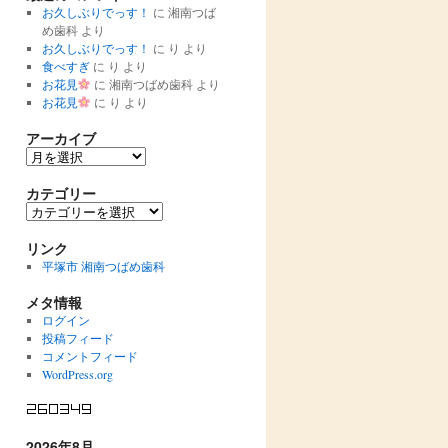
お久しぶりでっす！
に
湘南つば
め歯科
より
お久しぶりでっす！
に
り
より
食べすぎ
に
り
より
お花見
に
湘南つばめ歯科
より
お花見
に
り
より
アーカイブ
ア
ー
カ
カテゴリー
イ
カ
ブ
テ
ゴ
リンク
リ
平塚市 湘南つばめ歯科
ー
メタ情報
ログイン
投稿フィード
コメントフィード
WordPress.org
2026年8月