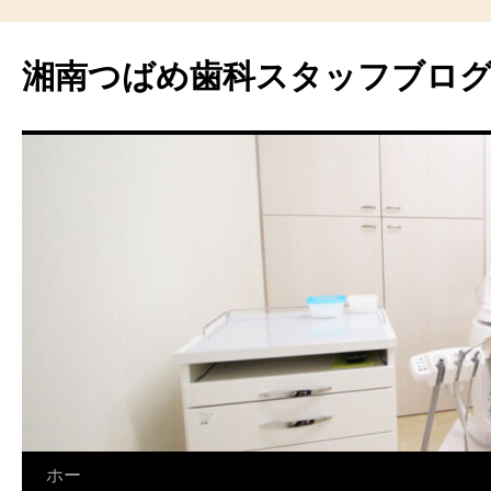
湘南つばめ歯科スタッフブロ
コ
ホー