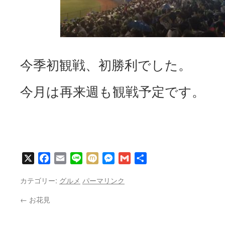
今季初観戦、初勝利でした。
今月は再来週も観戦予定です。
X
Facebook
Email
Line
Mixi
Messenger
Gmail
共
有
カテゴリー:
グルメ
パーマリンク
←
お花見