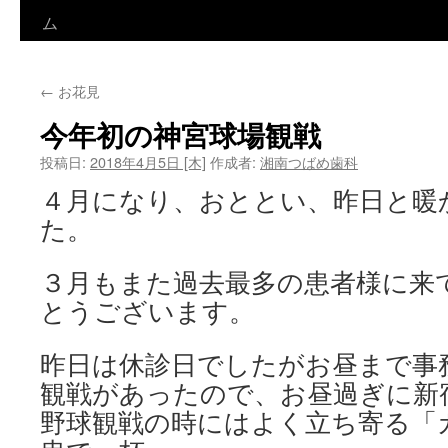
ン
ム
テ
←
お花見
ン
今年初の神宮球場観戦
ツ
投稿日:
2018年4月5日 [木]
作成者:
湘南つばめ歯科
へ
４月になり、おととい、昨日と暖
ス
た。
キ
３月もまた過去最多の患者様に来
ッ
とうございます。
プ
昨日は休診日でしたがお昼まで事
観戦があったので、お昼過ぎに新
野球観戦の時にはよく立ち寄る「