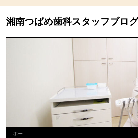
湘南つばめ歯科スタッフブロ
コ
ホー