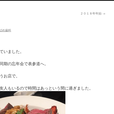
２０１８年年始
→
ばめ歯科
ていました。
同期の忘年会で表参道へ。
いうお店で。
友人もいるので時間はあっという間に過ぎました。