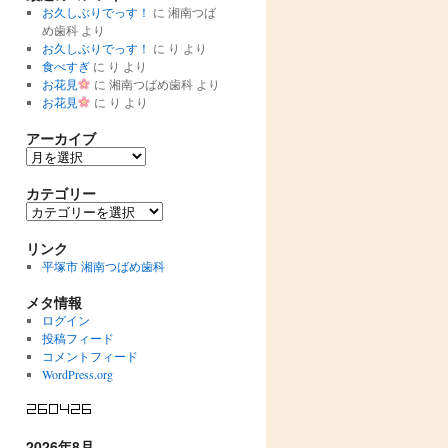
お久しぶりでっす！
に
湘南つば
め歯科
より
お久しぶりでっす！
に
り
より
食べすぎ
に
り
より
お花見
に
湘南つばめ歯科
より
お花見
に
り
より
アーカイブ
ア
ー
カ
カテゴリー
イ
カ
ブ
テ
ゴ
リンク
リ
平塚市 湘南つばめ歯科
ー
メタ情報
ログイン
投稿フィード
コメントフィード
WordPress.org
2026年8月