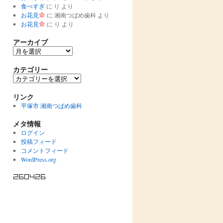
食べすぎ
に
り
より
お花見
に
湘南つばめ歯科
より
お花見
に
り
より
アーカイブ
ア
ー
カ
カテゴリー
イ
カ
ブ
テ
ゴ
リンク
リ
平塚市 湘南つばめ歯科
ー
メタ情報
ログイン
投稿フィード
コメントフィード
WordPress.org