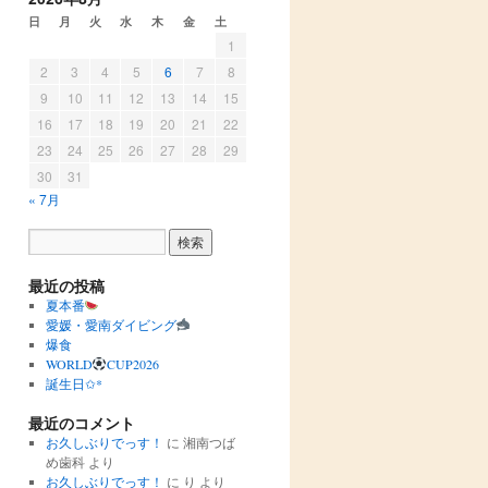
日
月
火
水
木
金
土
1
2
3
4
5
6
7
8
9
10
11
12
13
14
15
16
17
18
19
20
21
22
23
24
25
26
27
28
29
30
31
« 7月
最近の投稿
夏本番
愛媛・愛南ダイビング
爆食
WORLD
CUP2026
誕生日✩︎*
最近のコメント
お久しぶりでっす！
に
湘南つば
め歯科
より
お久しぶりでっす！
に
り
より