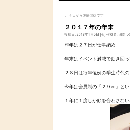
ン
←
今日から診療開始です
テ
２０１７年の年末
ン
投稿日:
2018年1月5日 [金]
作成者:
湘南つ
ツ
昨年は２７日が仕事納め。
へ
年末はイベント満載で動き回っ
ス
２８日は毎年恒例の学生時代の
キ
ッ
今年は会員制の「２９on」と
プ
１年に１度しか顔を合わさない