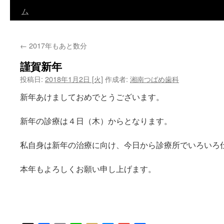
ン
ム
テ
←
2017年もあと数分
ン
謹賀新年
ツ
投稿日:
2018年1月2日 [火]
作成者:
湘南つばめ歯科
へ
新年あけましておめでとうございます。
ス
新年の診療は４日（木）からとなります。
キ
ッ
私自身は新年の治療に向け、今日から診療所でいろいろ
プ
本年もよろしくお願い申し上げます。