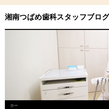
湘南つばめ歯科スタッフブロ
コ
ホー