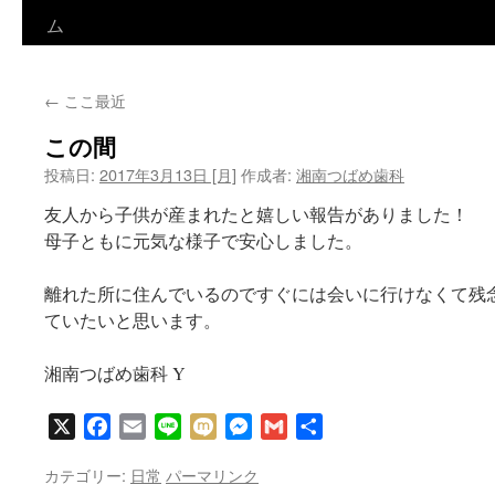
ン
ム
テ
←
ここ最近
ン
この間
ツ
投稿日:
2017年3月13日 [月]
作成者:
湘南つばめ歯科
へ
友人から子供が産まれたと嬉しい報告がありました！
ス
母子ともに元気な様子で安心しました。
キ
離れた所に住んでいるのですぐには会いに行けなくて残
ッ
ていたいと思います。
プ
湘南つばめ歯科 Y
X
Facebook
Email
Line
Mixi
Messenger
Gmail
共
有
カテゴリー:
日常
パーマリンク