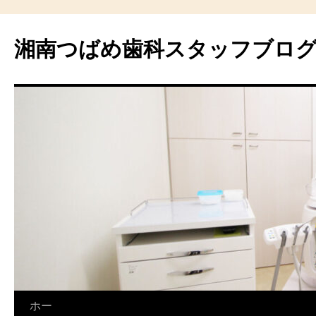
湘南つばめ歯科スタッフブロ
コ
ホー