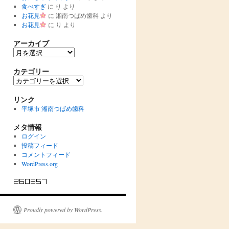
食べすぎ
に
り
より
お花見
に
湘南つばめ歯科
より
お花見
に
り
より
アーカイブ
ア
ー
カ
カテゴリー
イ
カ
ブ
テ
ゴ
リンク
リ
平塚市 湘南つばめ歯科
ー
メタ情報
ログイン
投稿フィード
コメントフィード
WordPress.org
Proudly powered by WordPress.