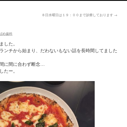
８日水曜日は１９：００まで診療しております
→
ばめ歯科
ました。
ランチから始まり、だわないもない話を長時間してました
間に間に合わず断念…
したー。