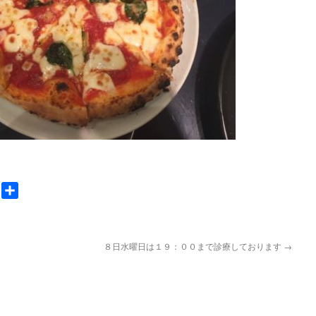
nger
Gmail
共
有
８日水曜日は１９：００まで診療しております
→