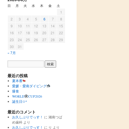
日
月
火
水
木
金
土
1
2
3
4
5
6
7
8
9
10
11
12
13
14
15
16
17
18
19
20
21
22
23
24
25
26
27
28
29
30
31
« 7月
最近の投稿
夏本番
愛媛・愛南ダイビング
爆食
WORLD
CUP2026
誕生日✩︎*
最近のコメント
お久しぶりでっす！
に
湘南つば
め歯科
より
お久しぶりでっす！
に
り
より