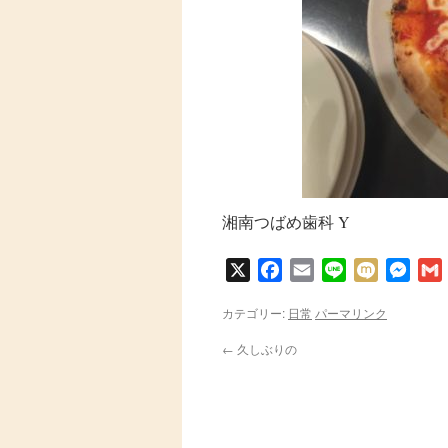
湘南つばめ歯科 Y
X
Facebook
Email
Line
Mixi
Messe
カテゴリー:
日常
パーマリンク
←
久しぶりの