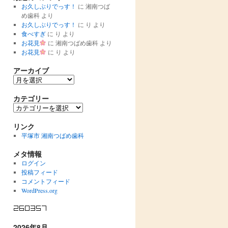
お久しぶりでっす！
に
湘南つば
め歯科
より
お久しぶりでっす！
に
り
より
食べすぎ
に
り
より
お花見
に
湘南つばめ歯科
より
お花見
に
り
より
アーカイブ
ア
ー
カ
カテゴリー
イ
カ
ブ
テ
ゴ
リンク
リ
平塚市 湘南つばめ歯科
ー
メタ情報
ログイン
投稿フィード
コメントフィード
WordPress.org
2026年8月