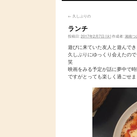
ン
←
久しぶりの
テ
ランチ
ン
投稿日:
2017年2月7日 [火]
作成者:
湘南つ
ツ
遊びに来ていた友人と遊んでき
へ
久しぶりにゆっくり会えたので
笑
ス
映画をみる予定が話に夢中で時
ですがとっても楽しく過ごせま
キ
ッ
プ