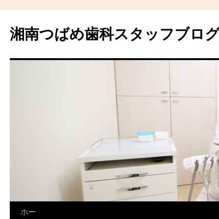
湘南つばめ歯科スタッフブロ
コ
ホー