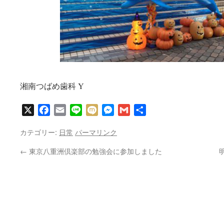
湘南つばめ歯科 Y
X
Facebook
Email
Line
Mixi
Messenger
Gmail
共
有
カテゴリー:
日常
パーマリンク
←
東京八重洲倶楽部の勉強会に参加しました