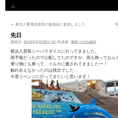
ン
ム
テ
←
東京八重洲倶楽部の勉強会に参加しました
ン
先日
ツ
投稿日:
2016年9月28日 [水]
作成者:
湘南つばめ歯科
へ
横浜八景島シーパラダイスに行ってきました。
ス
雨予報だったので心配してたのですが、雨も降っておら
乗り物にも乗って、イルカに癒されてきましたー！
キ
触れ合えなかったのは残念でした…
ッ
今度リベンジに行ってきたいと思います！
プ