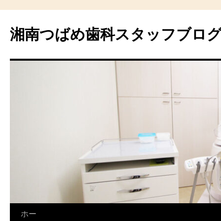
湘南つばめ歯科スタッフブロ
コ
ホー