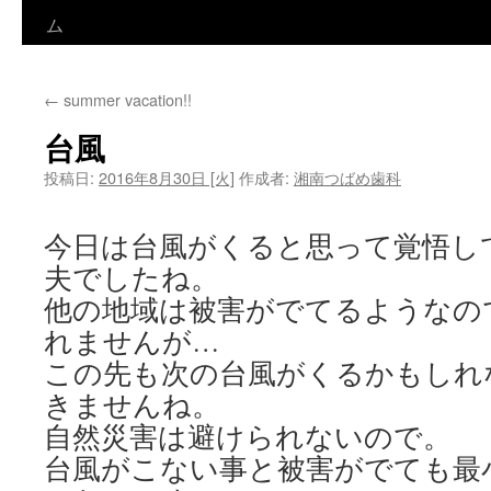
ン
ム
テ
←
summer vacation!!
ン
台風
ツ
投稿日:
2016年8月30日 [火]
作成者:
湘南つばめ歯科
へ
ス
今日は台風がくると思って覚悟し
夫でしたね。
キ
他の地域は被害がでてるようなの
ッ
れませんが…
プ
この先も次の台風がくるかもしれ
きませんね。
自然災害は避けられないので。
台風がこない事と被害がでても最