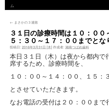
ン
ム
テ
←
まさかの３連敗
ン
３１日の診療時間は１０：００
ツ
５：３０～１７：００までとな
へ
投稿日:
2016年3月31日 [木]
作成者:
湘南つばめ歯科
ス
本日３１日（木）は夜から都内で
キ
席するため、診療時間を、
ッ
１０：００～１４：００、１５：
プ
とさせていただきます。
なお電話の受付は２０：００まで