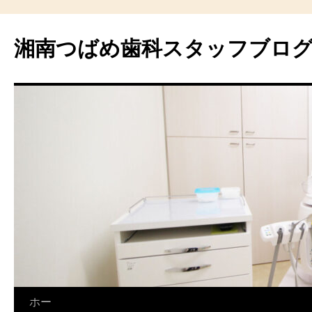
湘南つばめ歯科スタッフブロ
コ
ホー